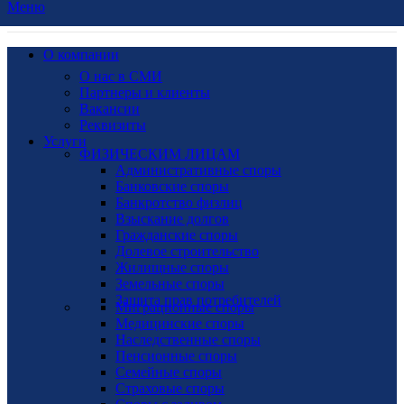
Меню
О компании
О нас в СМИ
Партнеры и клиенты
Вакансии
Реквизиты
Услуги
ФИЗИЧЕСКИМ ЛИЦАМ
Административные споры
Банковские споры
Банкротство физлиц
Взыскание долгов
Гражданские споры
Долевое строительство
Жилищные споры
Земельные споры
Защита прав потребителей
Миграционные споры
Медицинские споры
Наследственные споры
Пенсионные споры
Семейные споры
Страховые споры