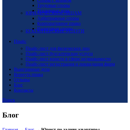
Споры с заливом
Трудовые споры
Уголовные дела
ЮРИДИЧЕСКИМ ЛИЦАМ
Арбитражные споры
Корпоративное право
Налоговые споры
БУХГАЛТЕРСКИЕ УСЛУГИ
Прайс
Прайс-лист для физических лиц
Прайс-лист бухгалтерские услуги
Прайс-лист юриста в сфере недвижимости
Прайс-лист регистрация и ликвидация фирм
Выигранные дела
Вернуть права
Отзывы
Блог
Контакты
Поиск
Блог
Главная
→
Блог
→
Юрист по заливу квартиры