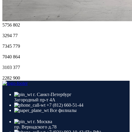
5756
802
3294
77
7345
779
7040
864
3103
377
2282
900
г. Санкт-Петербург
Загородный пр-т 4A
+7 (812) 660-51-44
Все филиалы
г. Москва
пр. Вернадского д.78