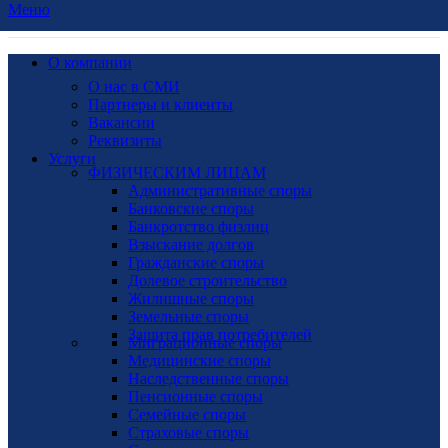
Меню
О компании
О нас в СМИ
Партнеры и клиенты
Вакансии
Реквизиты
Услуги
ФИЗИЧЕСКИМ ЛИЦАМ
Административные споры
Банковские споры
Банкротство физлиц
Взыскание долгов
Гражданские споры
Долевое строительство
Жилищные споры
Земельные споры
Защита прав потребителей
Миграционные споры
Медицинские споры
Наследственные споры
Пенсионные споры
Семейные споры
Страховые споры