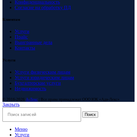
Конфиденциальность
Согласие на обработку ПД
Клиентам
Услуги
Прайс
Выигранные дела
Контакты
Услуги
Услуги физическим лицам
Услуги юридическим лицам
Бухгалтерские услуги
Недвижимость
© 2016-2026
А-Лекс
| Все права принадлежат ООО ЮК «Адв-Лекс»
Закрыть
Поиск
Меню
Услуги