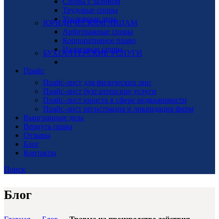
Споры с заливом
Трудовые споры
Уголовные дела
ЮРИДИЧЕСКИМ ЛИЦАМ
Арбитражные споры
Корпоративное право
Налоговые споры
БУХГАЛТЕРСКИЕ УСЛУГИ
Прайс
Прайс-лист для физических лиц
Прайс-лист бухгалтерские услуги
Прайс-лист юриста в сфере недвижимости
Прайс-лист регистрация и ликвидация фирм
Выигранные дела
Вернуть права
Отзывы
Блог
Контакты
Поиск
Блог