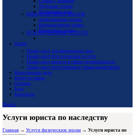
Споры с заливом
Трудовые споры
Уголовные дела
ЮРИДИЧЕСКИМ ЛИЦАМ
Арбитражные споры
Корпоративное право
Налоговые споры
БУХГАЛТЕРСКИЕ УСЛУГИ
Прайс
Прайс-лист для физических лиц
Прайс-лист бухгалтерские услуги
Прайс-лист юриста в сфере недвижимости
Прайс-лист регистрация и ликвидация фирм
Выигранные дела
Вернуть права
Отзывы
Блог
Контакты
Поиск
Услуги юриста по наследству
Главная
→
Услуги физическим лицам
→
Услуги юриста по