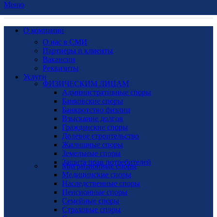
Меню
О компании
О нас в СМИ
Партнеры и клиенты
Вакансии
Реквизиты
Услуги
ФИЗИЧЕСКИМ ЛИЦАМ
Административные споры
Банковские споры
Банкротство физлиц
Взыскание долгов
Гражданские споры
Долевое строительство
Жилищные споры
Земельные споры
Защита прав потребителей
Миграционные споры
Медицинские споры
Наследственные споры
Пенсионные споры
Семейные споры
Страховые споры