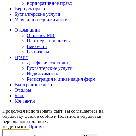
Корпоративное право
Вернуть права
Бухгалтерские услуги
Услуги по недвижимости
О компании
О нас в СМИ
Партнеры и клиенты
Вакансии
Реквизиты
Прайс
Для физических лиц
Бухгалтерские услуги
Недвижимость
Регистрация и ликвидация фирм
Выигранные дела
Отзывы
Блог
Контакты
Продолжая использовать сайт, вы соглашаетесь на
обработку файлов cookie и Политикой обработки
персональных данных.
ПОДРОБНЕЕ
Принять
ПОДРОБНЕЕ