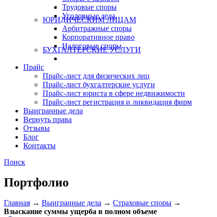
Трудовые споры
Уголовные дела
ЮРИДИЧЕСКИМ ЛИЦАМ
Арбитражные споры
Корпоративное право
Налоговые споры
БУХГАЛТЕРСКИЕ УСЛУГИ
Прайс
Прайс-лист для физических лиц
Прайс-лист бухгалтерские услуги
Прайс-лист юриста в сфере недвижимости
Прайс-лист регистрация и ликвидация фирм
Выигранные дела
Вернуть права
Отзывы
Блог
Контакты
Поиск
Портфолио
Главная
→
Выигранные дела
→
Страховые споры
→
Взыскание суммы ущерба в полном объеме