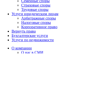
Семейные споры
Страховые споры
Трудовые споры
Услуги юридическим лицам
Арбитражные споры
Налоговые споры
Корпоративное право
Вернуть права
Бухгалтерские услуги
Услуги по недвижимости
О компании
О нас в СМИ
Партнеры и клиенты
Вакансии
Реквизиты
Прайс
Для физических лиц
Бухгалтерские услуги
Недвижимость
Регистрация и ликвидация фирм
Выигранные дела
Отзывы
Блог
Контакты